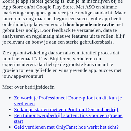
Zodra je app stabiel genoeg is, kun je 'm inschrijven bij de
App Store en/of Google Play Store. Met ASO en slimme
marketingcampagnes genereer je de nodige aandacht. Maar
lanceren is nog maar het begin: een succesvolle app heeft
onderhoud, updates en vooral
doorlopende interactie
met
gebruikers nodig. Door feedback te verzamelen, data te
analyseren en regelmatig nieuwe features uit te rollen, blijf
je relevant en bouw je aan een sterke gebruikersbasis.
Zie app-ontwikkeling daarom als een iteratief proces dat
nooit helemaal "af" is. Blijf leren, verbeteren en
experimenteren: dan heb je de grootste kans om uit te
groeien tot een geliefde en winstgevende app. Succes met
jouw app-avontuur!
Meer over
bedrijfsideeën
Zo wordt je Professioneel Drone-piloot en dit kun je
verdienen
Zo kun je starten met een Print-on-Demand bedrijf
Een tuinontwerpbedrijf starten: tips voor een groene
start
Geld verdienen met OnlyFans: hoe werkt het écht?