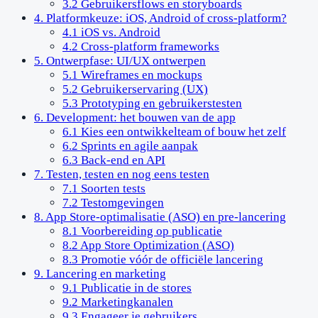
3.2 Gebruikersflows en storyboards
4. Platformkeuze: iOS, Android of cross-platform?
4.1 iOS vs. Android
4.2 Cross-platform frameworks
5. Ontwerpfase: UI/UX ontwerpen
5.1 Wireframes en mockups
5.2 Gebruikerservaring (UX)
5.3 Prototyping en gebruikerstesten
6. Development: het bouwen van de app
6.1 Kies een ontwikkelteam of bouw het zelf
6.2 Sprints en agile aanpak
6.3 Back-end en API
7. Testen, testen en nog eens testen
7.1 Soorten tests
7.2 Testomgevingen
8. App Store-optimalisatie (ASO) en pre-lancering
8.1 Voorbereiding op publicatie
8.2 App Store Optimization (ASO)
8.3 Promotie vóór de officiële lancering
9. Lancering en marketing
9.1 Publicatie in de stores
9.2 Marketingkanalen
9.3 Engageer je gebruikers