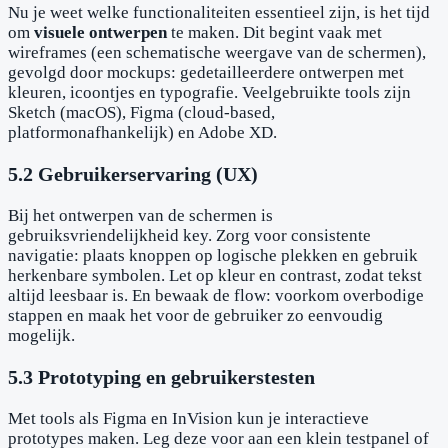
Nu je weet welke functionaliteiten essentieel zijn, is het tijd
om
visuele ontwerpen
te maken. Dit begint vaak met
wireframes (een schematische weergave van de schermen),
gevolgd door mockups: gedetailleerdere ontwerpen met
kleuren, icoontjes en typografie. Veelgebruikte tools zijn
Sketch (macOS), Figma (cloud-based,
platformonafhankelijk) en Adobe XD.
5.2 Gebruikerservaring (UX)
Bij het ontwerpen van de schermen is
gebruiksvriendelijkheid key. Zorg voor consistente
navigatie: plaats knoppen op logische plekken en gebruik
herkenbare symbolen. Let op kleur en contrast, zodat tekst
altijd leesbaar is. En bewaak de flow: voorkom overbodige
stappen en maak het voor de gebruiker zo eenvoudig
mogelijk.
5.3 Prototyping en gebruikerstesten
Met tools als Figma en InVision kun je interactieve
prototypes maken. Leg deze voor aan een klein testpanel of