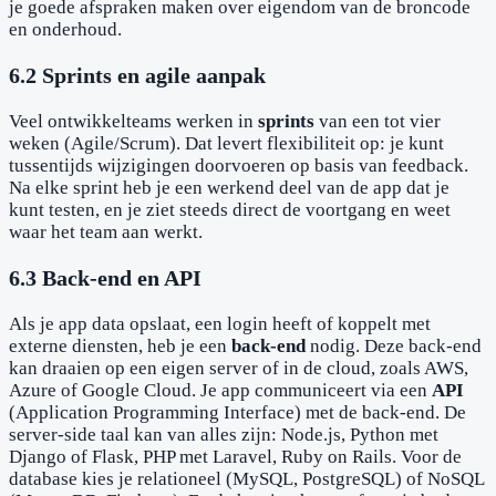
je goede afspraken maken over eigendom van de broncode
en onderhoud.
6.2 Sprints en agile aanpak
Veel ontwikkelteams werken in
sprints
van een tot vier
weken (Agile/Scrum). Dat levert flexibiliteit op: je kunt
tussentijds wijzigingen doorvoeren op basis van feedback.
Na elke sprint heb je een werkend deel van de app dat je
kunt testen, en je ziet steeds direct de voortgang en weet
waar het team aan werkt.
6.3 Back-end en API
Als je app data opslaat, een login heeft of koppelt met
externe diensten, heb je een
back-end
nodig. Deze back-end
kan draaien op een eigen server of in de cloud, zoals AWS,
Azure of Google Cloud. Je app communiceert via een
API
(Application Programming Interface) met de back-end. De
server-side taal kan van alles zijn: Node.js, Python met
Django of Flask, PHP met Laravel, Ruby on Rails. Voor de
database kies je relationeel (MySQL, PostgreSQL) of NoSQL