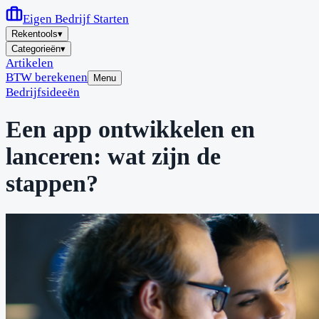
Eigen Bedrijf
Starten
Rekentools
▾
Categorieën
▾
Artikelen
BTW berekenen
Menu
Bedrijfsideeën
Een app ontwikkelen en
lanceren: wat zijn de
stappen?