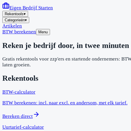
Eigen Bedrijf
Starten
Rekentools
▾
Categorieën
▾
Artikelen
BTW berekenen
Menu
Reken je bedrijf door, in twee minuten
Gratis rekentools voor zzp'ers en startende ondernemers: BTW, u
laten groeien.
Rekentools
BTW-calculator
BTW berekenen: incl. naar excl. en andersom, met elk tarief.
Bereken direct
Uurtarief-calculator