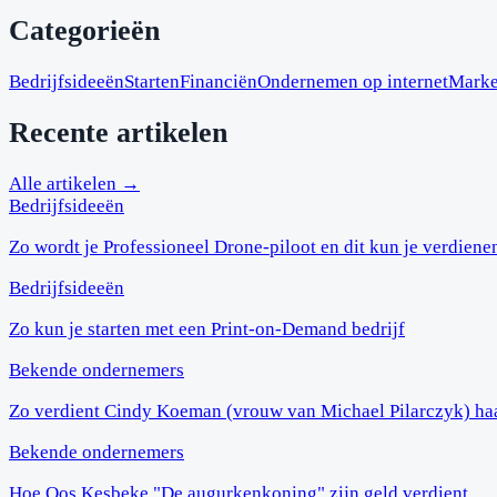
Categorieën
Bedrijfsideeën
Starten
Financiën
Ondernemen op internet
Marke
Recente artikelen
Alle artikelen →
Bedrijfsideeën
Zo wordt je Professioneel Drone-piloot en dit kun je verdiene
Bedrijfsideeën
Zo kun je starten met een Print-on-Demand bedrijf
Bekende ondernemers
Zo verdient Cindy Koeman (vrouw van Michael Pilarczyk) ha
Bekende ondernemers
Hoe Oos Kesbeke "De augurkenkoning" zijn geld verdient