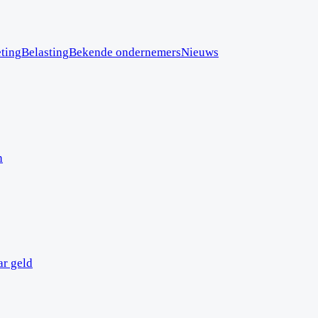
ting
Belasting
Bekende ondernemers
Nieuws
n
ar geld